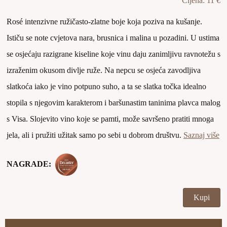
Cijena: 11 €
Rosé intenzivne ružičasto-zlatne boje koja poziva na kušanje.
Ističu se note cvjetova nara, brusnica i malina u pozadini. U ustima
se osjećaju razigrane kiseline koje vinu daju zanimljivu ravnotežu s
izraženim okusom divlje ruže. Na nepcu se osjeća zavodljiva
slatkoća iako je vino potpuno suho, a ta se slatka točka idealno
stopila s njegovim karakterom i baršunastim taninima plavca malog
s Visa. Slojevito vino koje se pamti, može savršeno pratiti mnoga
jela, ali i pružiti užitak samo po sebi u dobrom društvu.
Saznaj više
NAGRADE:
Kupi