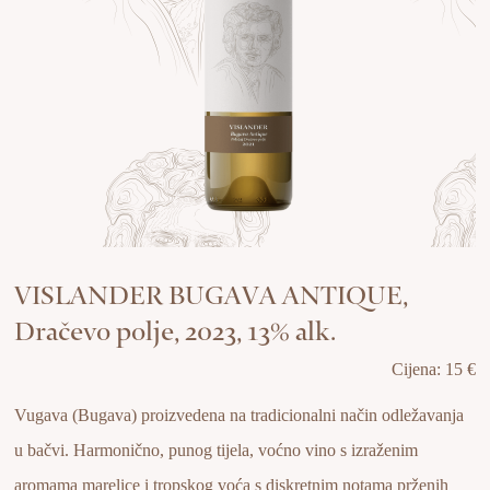
VISLANDER BUGAVA ANTIQUE,
Dračevo polje, 2023, 13% alk.
Cijena: 15 €
Vugava (Bugava) proizvedena na tradicionalni način odležavanja
u bačvi. Harmonično, punog tijela, voćno vino s izraženim
aromama marelice i tropskog voća s diskretnim notama prženih