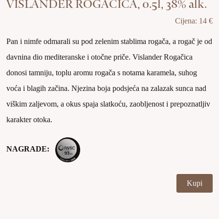
VISLANDER ROGAČICA, 0.5l, 38% alk.
Cijena: 14 €
Pan i nimfe odmarali su pod zelenim stablima rogača, a rogač je od
davnina dio mediteranske i otočne priče. Vislander Rogačica
donosi tamniju, toplu aromu rogača s notama karamela, suhog
voća i blagih začina. Njezina boja podsjeća na zalazak sunca nad
viškim zaljevom, a okus spaja slatkoću, zaobljenost i prepoznatljiv
karakter otoka.
NAGRADE:
Kupi