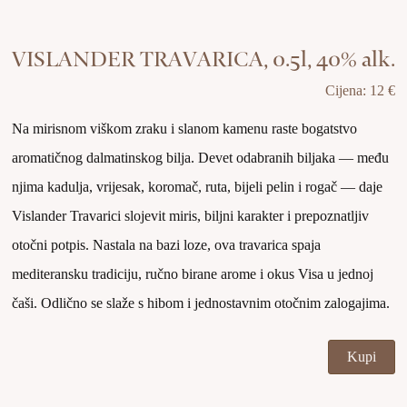
VISLANDER TRAVARICA, 0.5l, 40% alk.
Cijena: 12 €
Na mirisnom viškom zraku i slanom kamenu raste bogatstvo
aromatičnog dalmatinskog bilja. Devet odabranih biljaka — među
njima kadulja, vrijesak, koromač, ruta, bijeli pelin i rogač — daje
Vislander Travarici slojevit miris, biljni karakter i prepoznatljiv
otočni potpis. Nastala na bazi loze, ova travarica spaja
mediteransku tradiciju, ručno birane arome i okus Visa u jednoj
čaši. Odlično se slaže s hibom i jednostavnim otočnim zalogajima.
Kupi