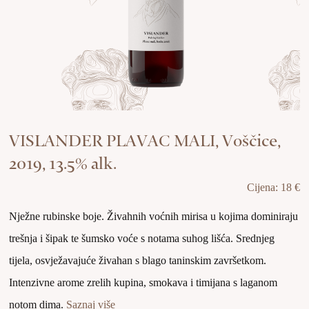
VISLANDER PLAVAC MALI, Voščice,
2019, 13.5% alk.
Cijena: 18 €
Nježne rubinske boje. Živahnih voćnih mirisa u kojima dominiraju
trešnja i šipak te šumsko voće s notama suhog lišća. Srednjeg
tijela, osvježavajuće živahan s blago taninskim završetkom.
Intenzivne arome zrelih kupina, smokava i timijana s laganom
notom dima.
Saznaj više