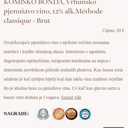
pjenušavo vino, 12% alk.Méthode
classique - Brut
Cijena: 20 €
Osvježavajuće pjenušavo vino s nježnim voćnim aromama
marelice i kruške skladnog okusa. Intenzivno s ugodnim,
dugotrajnim mjehurićima, razigranim kiselinama na nepcu i
diskretnim završetkom prženih orašastih plodova. Kao bazna sorta
odabran je kuč (trbljen bijeli) koji daje lakša vina izražene svježine
što je idealna baza za pjenušava vina. Uz kuč kao glavnu sortu u
bazno vino dodana je i vugava.
Saznaj više
NAGRADE: