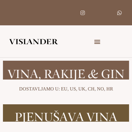
Skip
I
W
n
h
to
s
a
content
t
t
a
s
g
a
r
p
a
p
m
VINA, RAKIJE & GIN
DOSTAVLJAMO U: EU, US, UK, CH, NO, HR
PJENUŠAVA VINA