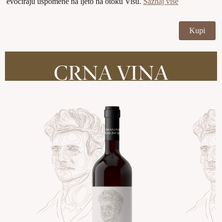
evociraju uspomene na ljeto na otoku Visu.
Saznaj više
Kupi
CRNA VINA